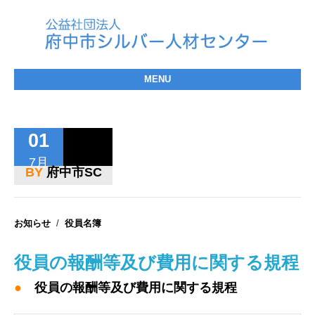
MENU
センターについて
01
7月
入会して働く
BY
府中市SC
仕事を依頼する
お知らせ
お知らせ
/
役員名簿
会報
役員の報酬等及び費用に関する規程
講習会
●
役員の報酬等及び費用に関する規程
情報公開